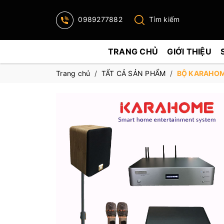
0989277882
Tìm kiếm
TRANG CHỦ
GIỚI THIỆU
Trang chủ
/
TẤT CẢ SẢN PHẨM
/
BỘ KARAHOM