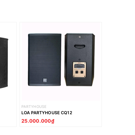
PARTYHOUSE
HK
LOA PARTYHOUSE CQ12
LOA HK PREM
25.000.000₫
Liên hệ