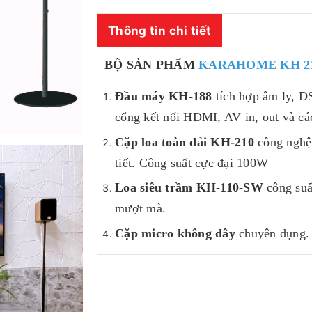
Thông tin chi tiết
BỘ SẢN PHẨM
KARAHOME KH 2
Đầu máy KH-188
tích hợp âm ly, D
cổng kết nối HDMI, AV in, out và cá
Cặp loa toàn dải KH-210
công nghệ 
tiết. Công suất cực đại 100W
Loa siêu trầm KH-110-SW
công suấ
mượt mà.
Cặp micro không dây
chuyên dụng.