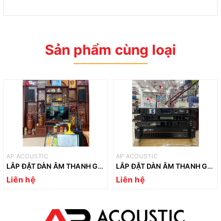
Sản phẩm cùng loại
AP ACOUSTIC
AP ACOUSTIC
LẮP ĐẶT DÀN ÂM THANH GIA ĐÌNH TẠI YÊN NGƯU- THANH TRÌ
LẮP ĐẶT DÀN ÂM THANH GIA ĐÌNH VIP TẠI THƯỜNG TÍN
Liên hệ
Liên hệ